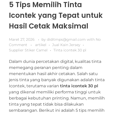
5 Tips Memilih Tinta
Icontek yang Tepat untuk
Hasil Cetak Maksimal
Maret 27, 2026
by
diditmps@gmail.com
with
No
Comment
artikel
Jual Kain Jersey
Supplier Stiker Camel
Tinta icontek 30 pl
Dalam dunia percetakan digital, kualitas tinta
memegang peranan penting dalam
menentukan hasil akhir cetakan. Salah satu
jenis tinta yang banyak digunakan adalah tinta
Icontek, terutama varian
tinta icontek 30 pl
yang dikenal memiliki performa tinggi untuk
berbagai kebutuhan printing. Namun, memilih
tinta yang tepat tidak bisa dilakukan
sembarangan. Berikut ini adalah 5 tips memilih