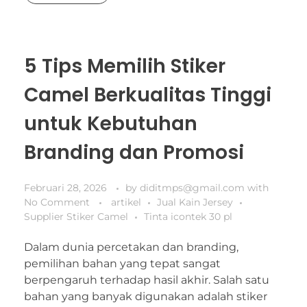
5 Tips Memilih Stiker
Camel Berkualitas Tinggi
untuk Kebutuhan
Branding dan Promosi
Februari 28, 2026
by
diditmps@gmail.com
with
No Comment
artikel
Jual Kain Jersey
Supplier Stiker Camel
Tinta icontek 30 pl
Dalam dunia percetakan dan branding,
pemilihan bahan yang tepat sangat
berpengaruh terhadap hasil akhir. Salah satu
bahan yang banyak digunakan adalah stiker