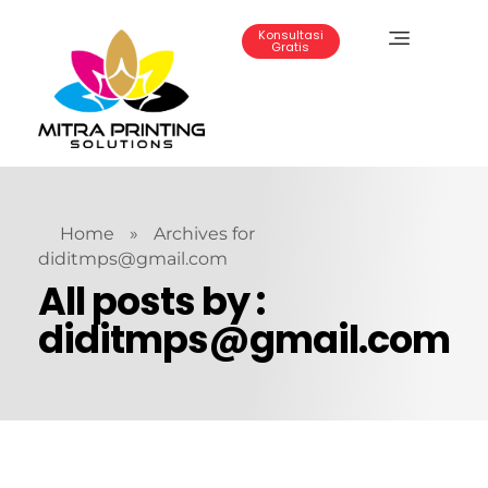
Konsultasi
Gratis
Mitra Printing Solution
Home
»
Archives for
diditmps@gmail.com
All posts by :
diditmps@gmail.com