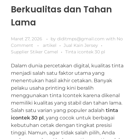
Berkualitas dan Tahan
Lama
Maret 27, 2026
by
diditmps@gmail.com
with
No
Comment
artikel
Jual Kain Jersey
Supplier Stiker Camel
Tinta icontek 30 pl
Dalam dunia percetakan digital, kualitas tinta
menjadi salah satu faktor utama yang
menentukan hasil akhir cetakan. Banyak
pelaku usaha printing kini beralih
menggunakan tinta Icontek karena dikenal
memiliki kualitas yang stabil dan tahan lama.
Salah satu varian yang populer adalah
tinta
icontek 30 pl
, yang cocok untuk berbagai
kebutuhan cetak dengan tingkat presisi
tinggi. Namun, agar tidak salah pilih, Anda