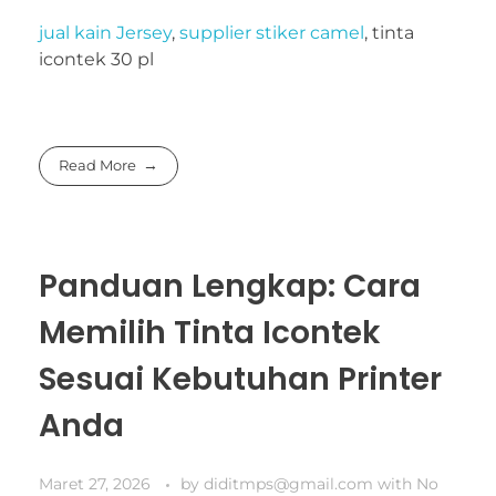
jual kain Jersey
,
supplier stiker camel
, tinta
icontek 30 pl
Read More
Panduan Lengkap: Cara
Memilih Tinta Icontek
Sesuai Kebutuhan Printer
Anda
Maret 27, 2026
by
diditmps@gmail.com
with
No