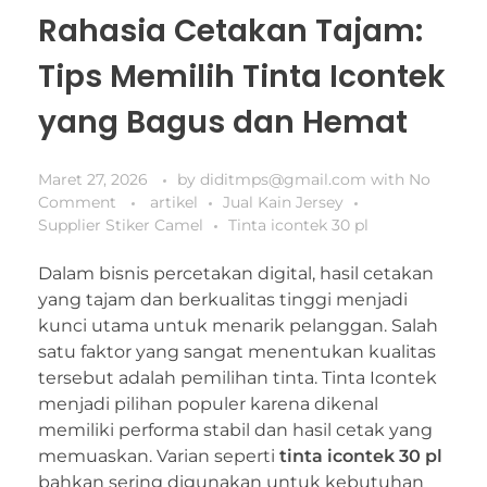
Rahasia Cetakan Tajam:
Tips Memilih Tinta Icontek
yang Bagus dan Hemat
Maret 27, 2026
by
diditmps@gmail.com
with
No
Comment
artikel
Jual Kain Jersey
Supplier Stiker Camel
Tinta icontek 30 pl
Dalam bisnis percetakan digital, hasil cetakan
yang tajam dan berkualitas tinggi menjadi
kunci utama untuk menarik pelanggan. Salah
satu faktor yang sangat menentukan kualitas
tersebut adalah pemilihan tinta. Tinta Icontek
menjadi pilihan populer karena dikenal
memiliki performa stabil dan hasil cetak yang
memuaskan. Varian seperti
tinta icontek 30 pl
bahkan sering digunakan untuk kebutuhan