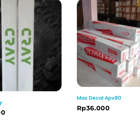
Max Decal Apv80
y
Order WA
Rp
36.000
00