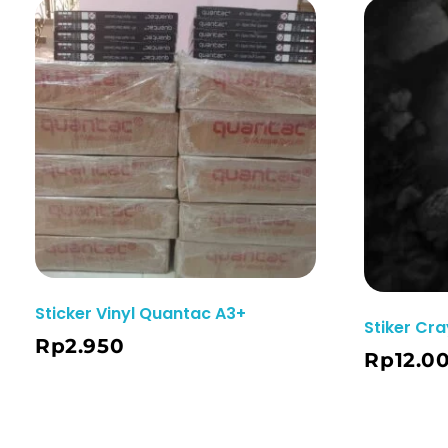
Sticker Vinyl Quantac A3+
Stiker Cra
Rp
2.950
Order WA
Rp
12.0