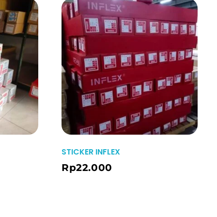
STICKER INFLEX
Order WA
Rp
22.000