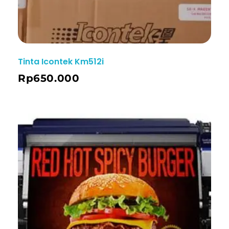
Tinta Icontek Km512i
Rp
650.000