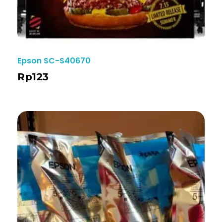
Epson SC-S40670
Rp
123