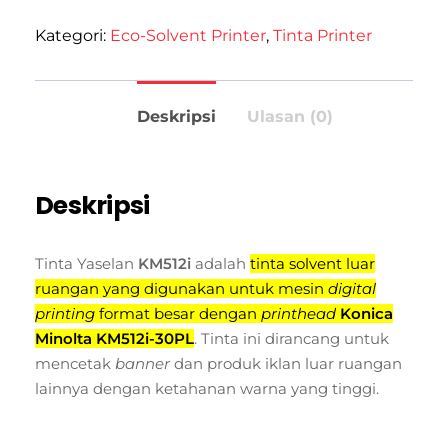
Kategori:
Eco-Solvent Printer
,
Tinta Printer
Deskripsi
Ulasan (0)
Deskripsi
Tinta Yaselan
KM512i
adalah
tinta solvent luar
ruangan yang digunakan untuk mesin
digital
printing
format besar dengan
printhead
Konica
Minolta KM512i-30PL
. Tinta ini dirancang untuk
mencetak
banner
dan produk iklan luar ruangan
lainnya dengan ketahanan warna yang tinggi.