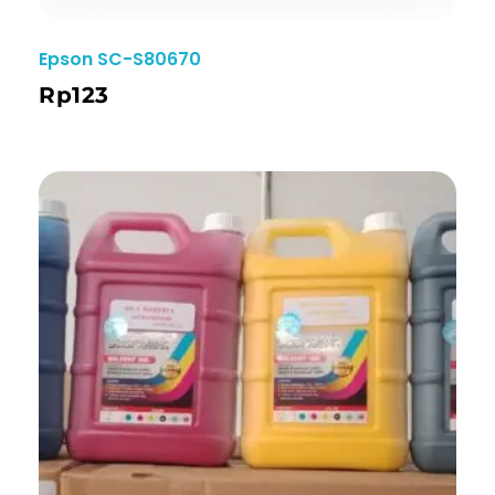
Epson SC-S80670
Rp
123