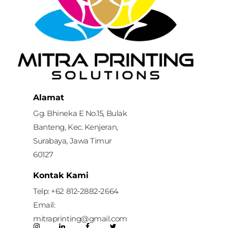
Mitra Printing Solution
Alamat
Gg. Bhineka E No.15, Bulak
Banteng, Kec. Kenjeran,
Surabaya, Jawa Timur
60127
Kontak Kami
Telp: ‪+62 812‑2882‑2664‬
Email:
mitraprinting@gmail.com